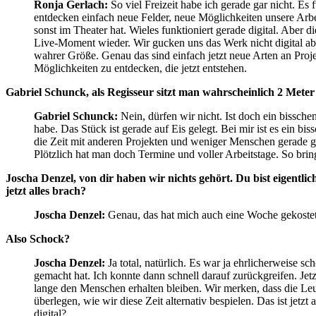
Ronja Gerlach:
So viel Freizeit habe ich gerade gar nicht. Es
entdecken einfach neue Felder, neue Möglichkeiten unsere Arbe
sonst im Theater hat. Wieles funktioniert gerade digital. Aber
Live-Moment wieder. Wir gucken uns das Werk nicht digital abfo
wahrer Größe. Genau das sind einfach jetzt neue Arten an Proje
Möglichkeiten zu entdecken, die jetzt entstehen.
Gabriel Schunck, als Regisseur sitzt man wahrscheinlich 2 Mete
Gabriel Schunck:
Nein, dürfen wir nicht. Ist doch ein bissch
habe. Das Stück ist gerade auf Eis gelegt. Bei mir ist es ein bi
die Zeit mit anderen Projekten und weniger Menschen gerade ge
Plötzlich hat man doch Termine und voller Arbeitstage. So br
Joscha Denzel, von dir haben wir nichts gehört. Du bist eigentl
jetzt alles brach?
Joscha Denzel:
Genau, das hat mich auch eine Woche gekostet, 
Also Schock?
Joscha Denzel:
Ja total, natürlich. Es war ja ehrlicherweise 
gemacht hat. Ich konnte dann schnell darauf zurückgreifen. Jetzt
lange den Menschen erhalten bleiben. Wir merken, dass die Leu
überlegen, wie wir diese Zeit alternativ bespielen. Das ist jet
digital?