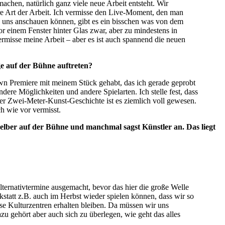
machen, natürlich ganz viele neue Arbeit entsteht. Wir
re Art der Arbeit. Ich vermisse den Live-Moment, den man
ern uns anschauen können, gibt es ein bisschen was von dem
r einem Fenster hinter Glas zwar, aber zu mindestens in
ermisse meine Arbeit – aber es ist auch spannend die neuen
ge auf der Bühne auftreten?
own Premiere mit meinem Stück gehabt, das ich gerade geprobt
ndere Möglichkeiten und andere Spielarten. Ich stelle fest, dass
der Zwei-Meter-Kunst-Geschichte ist es ziemlich voll gewesen.
h wie vor vermisst.
 selber auf der Bühne und manchmal sagst Künstler an. Das liegt
lternativtermine ausgemacht, bevor das hier die große Welle
rkstatt z.B. auch im Herbst wieder spielen können, dass wir so
se Kulturzentren erhalten bleiben. Da müssen wir uns
azu gehört aber auch sich zu überlegen, wie geht das alles