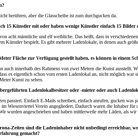
n?
nicht berühren, aber die Glasscheibe ist zum durchgucken da.
ch 15 Künstler mit oder haben wenige Künstler einfach 15 Bilder 
on acht männliche und elf weibliche. Das heißt, dass in verschiedene
Künstler bespielt. Es gibt mehrere Ladenlokale, in denen auch größer
2 Meter Fläche zur Verfügung gestellt haben, es können in einem S
 auch innerhalb des Rahmens von zwei Metern die Kunst ausstellt. Wir 
 dass es eigentlich schon vom ersten Ladenlokal an, nicht möglich war 
 Meter Kunst zu sehen.
ergeführten Ladenlokalbesitzer oder -mieter oder auch Ladenlokal
zen passiert. Einfach E-Mails schreiben, einfach anrufen, gucken was pas
 im Wiesenviertel Verein angegliedert. Dadurch waren die Inhaber für 
ir wurden angeschrieben und haben mittlerweile mehr Läden, als wir 
ona-Zeiten sind die Ladeninhaber nicht unbedingt erreichbar, wei
Erfahrung gemacht?