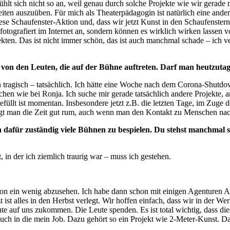
 fühlt sich nicht so an, weil genau durch solche Projekte wie wir gerade 
iten auszuüben. Für mich als Theaterpädagogin ist natürlich eine ande
 diese Schaufenster-Aktion und, dass wir jetzt Kunst in den Schaufenst
tografiert im Internet an, sondern können es wirklich wirken lassen vo
kten. Das ist nicht immer schön, das ist auch manchmal schade – ich v
r von den Leuten, die auf der Bühne auftreten. Darf man heutzuta
en tragisch – tatsächlich. Ich hätte eine Woche nach dem Corona-Shutd
sschen wie bei Ronja. Ich suche mir gerade tatsächlich andere Projekte, a
füllt ist momentan. Insbesondere jetzt z.B. die letzten Tage, im Zuge 
ingt man die Zeit gut rum, auch wenn man den Kontakt zu Menschen nac
ich dafür zuständig viele Bühnen zu bespielen. Du stehst manchmal
in der ich ziemlich traurig war – muss ich gestehen.
schon ein wenig abzusehen. Ich habe dann schon mit einigen Agenturen A
 ist alles in den Herbst verlegt. Wir hoffen einfach, dass wir in der We
te auf uns zukommen. Die Leute spenden. Es ist total wichtig, dass die
zt auch in die mein Job. Dazu gehört so ein Projekt wie 2-Meter-Kunst. D