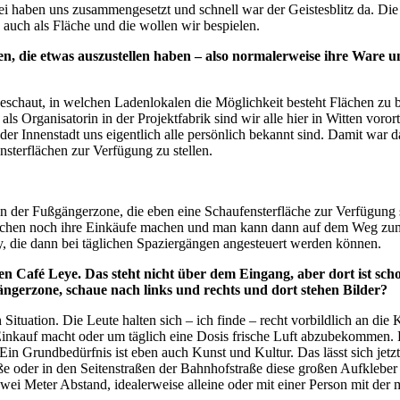
rei haben uns zusammengesetzt und schnell war der Geistesblitz da. Di
 auch als Fläche und die wollen wir bespielen.
 die etwas auszustellen haben – also normalerweise ihre Ware un
schaut, in welchen Ladenlokalen die Möglichkeit besteht Flächen zu b
als Organisatorin in der Projektfabrik sind wir alle hier in Witten vor
r Innenstadt uns eigentlich alle persönlich bekannt sind. Damit war das
nsterflächen zur Verfügung zu stellen.
 in der Fußgängerzone, die eben eine Schaufensterfläche zur Verfügung st
enschen noch ihre Einkäufe machen und man kann dann auf dem Weg zum
y, die dann bei täglichen Spaziergängen angesteuert werden können.
en Café Leye. Das steht nicht über dem Eingang, aber dort ist sc
ängerzone, schaue nach links und rechts und dort stehen Bilder?
Situation. Die Leute halten sich – ich finde – recht vorbildlich an die K
nkauf macht oder um täglich eine Dosis frische Luft abzubekommen. Da
in Grundbedürfnis ist eben auch Kunst und Kultur. Das lässt sich jet
ße oder in den Seitenstraßen der Bahnhofstraße diese großen Aufklebe
wei Meter Abstand, idealerweise alleine oder mit einer Person mit d