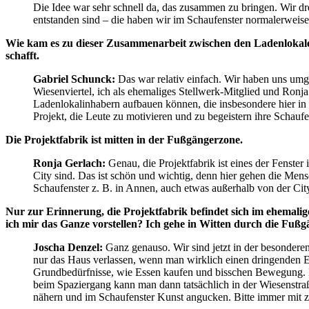
Die Idee war sehr schnell da, das zusammen zu bringen. Wir d
entstanden sind – die haben wir im Schaufenster normalerweise
Wie kam es zu dieser Zusammenarbeit zwischen den Ladenlokalen,
schafft.
Gabriel Schunck:
Das war relativ einfach. Wir haben uns umge
Wiesenviertel, ich als ehemaliges Stellwerk-Mitglied und Ronja 
Ladenlokalinhabern aufbauen können, die insbesondere hier in de
Projekt, die Leute zu motivieren und zu begeistern ihre Schaufe
Die Projektfabrik ist mitten in der Fußgängerzone.
Ronja Gerlach:
Genau, die Projektfabrik ist eines der Fenster
City sind. Das ist schön und wichtig, denn hier gehen die M
Schaufenster z. B. in Annen, auch etwas außerhalb von der Cit
Nur zur Erinnerung, die Projektfabrik befindet sich im ehemalig
ich mir das Ganze vorstellen? Ich gehe in Witten durch die Fußg
Joscha Denzel:
Ganz genauso. Wir sind jetzt in der besonderen 
nur das Haus verlassen, wenn man wirklich einen dringenden Ei
Grundbedürfnisse, wie Essen kaufen und bisschen Bewegung. E
beim Spaziergang kann man dann tatsächlich in der Wiesenstra
nähern und im Schaufenster Kunst angucken. Bitte immer mit z