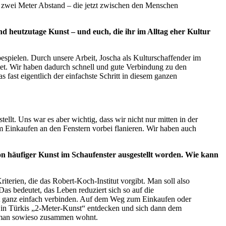
e zwei Meter Abstand – die jetzt zwischen den Menschen
d heutzutage Kunst – und euch, die ihr im Alltag eher Kultur
espielen. Durch unsere Arbeit, Joscha als Kulturschaffender im
ortet. Wir haben dadurch schnell und gute Verbindung zu den
 fast eigentlich der einfachste Schritt in diesem ganzen
ellt. Uns war es aber wichtig, dass wir nicht nur mitten in der
 Einkaufen an den Fenstern vorbei flanieren. Wir haben auch
hon häufiger Kunst im Schaufenster ausgestellt worden. Wie kann
riterien, die das Robert-Koch-Institut vorgibt. Man soll also
s bedeutet, das Leben reduziert sich so auf die
zt ganz einfach verbinden. Auf dem Weg zum Einkaufen oder
r in Türkis „2-Meter-Kunst“ entdecken und sich dann dem
er man sowieso zusammen wohnt.