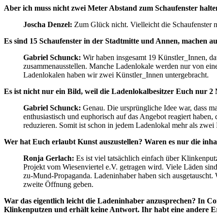
Aber ich muss nicht zwei Meter Abstand zum Schaufenster halte
Joscha Denzel:
Zum Glück nicht. Vielleicht die Schaufenster 
Es sind 15 Schaufenster in der Stadtmitte und Annen, machen au
Gabriel Schunck:
Wir haben insgesamt 19 Künstler_Innen, dav
zusammenausstellen. Manche Ladenlokale werden nur von einem 
Ladenlokalen haben wir zwei Künstler_Innen untergebracht.
Es ist nicht nur ein Bild, weil die Ladenlokalbesitzer Euch nur 
Gabriel Schunck:
Genau. Die ursprüngliche Idee war, dass man
enthusiastisch und euphorisch auf das Angebot reagiert haben,
reduzieren. Somit ist schon in jedem Ladenlokal mehr als zwei
Wer hat Euch erlaubt Kunst auszustellen? Waren es nur die inhab
Ronja Gerlach:
Es ist viel tatsächlich einfach über Klinkenput
Projekt vom Wiesenviertel e.V. getragen wird. Viele Läden sind
zu-Mund-Propaganda. Ladeninhaber haben sich ausgetauscht. W
zweite Öffnung geben.
War das eigentlich leicht die Ladeninhaber anzusprechen? In Cor
Klinkenputzen und erhält keine Antwort. Ihr habt eine andere 