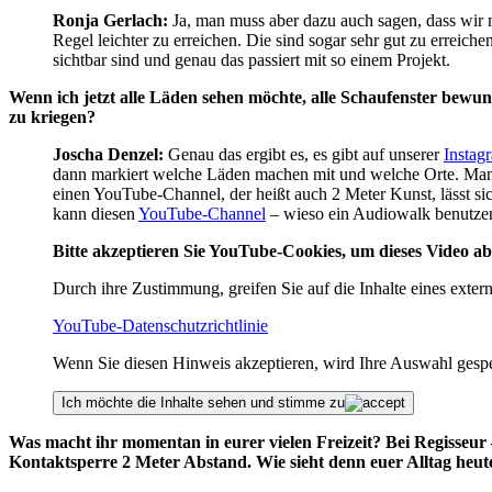
Ronja Gerlach:
Ja, man muss aber dazu auch sagen, dass wir m
Regel leichter zu erreichen. Die sind sogar sehr gut zu erreic
sichtbar sind und genau das passiert mit so einem Projekt.
Wenn ich jetzt alle Läden sehen möchte, alle Schaufenster bewun
zu kriegen?
Joscha Denzel:
Genau das ergibt es, es gibt auf unserer
Instag
dann markiert welche Läden machen mit und welche Orte. Man ka
einen YouTube-Channel, der heißt auch 2 Meter Kunst, lässt si
kann diesen
YouTube-Channel
– wieso ein Audiowalk benutzen.
Bitte akzeptieren Sie YouTube-Cookies, um dieses Video ab
Durch ihre Zustimmung, greifen Sie auf die Inhalte eines exter
YouTube-Datenschutzrichtlinie
Wenn Sie diesen Hinweis akzeptieren, wird Ihre Auswahl gespeic
Ich möchte die Inhalte sehen und stimme zu
Was macht ihr momentan in eurer vielen Freizeit? Bei Regisseur
Kontaktsperre 2 Meter Abstand. Wie sieht denn euer Alltag heut