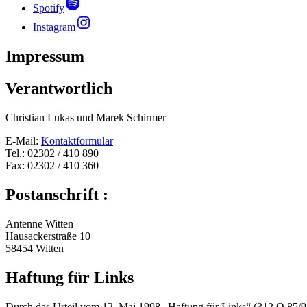
Spotify
Instagram
Impressum
Verantwortlich
Christian Lukas und Marek Schirmer
E-Mail:
Kontaktformular
Tel.: 02302 / 410 890
Fax: 02302 / 410 360
Postanschrift :
Antenne Witten
Hausackerstraße 10
58454 Witten
Haftung für Links
Durch das Urteil vom 12. Mai 1998 „Haftung für Links“ (312 O 85/98)