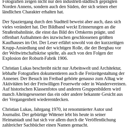
Fotografien zeigen nicht nur den industriell-städtisch geprägten
Norden Annens, sondern auch den Süden, der sich seinen eher
ländlichen Charakter erhalten hat.
Der Spaziergang durch den Stadtteil beweist aber auch, dass sich
vieles verändert hat. Der Bildband weckt Erinnerungen an die
Straßenbahnlinie, die einst das Bild des Ortskerns prägte, und
offenbart Aufnahmen des inzwischen geschlossenen größten
Kaufhauses im Ort. Der Leser erfährt sowohl von der kurzzeitigen
Krupp-Ansiedlung und der wichtigen Rolle, die der Bergbau vor
der Weltwirtschaftskrise spielte, als auch von den Folgen der
Explosion der Roburit-Fabrik 1906.
Christian Lukas beschreibt nicht nur Arbeitswelt und Architektur,
lebhafte Fotografien dokumentieren auch die Freizeitgestaltung der
Annener. Der Besuch im Freibad gehörte genauso zum Alltag wie
Aktivitäten bei der Freiwilligen Feuerwehr oder in Wandervereinen.
Auf historischen Klassenfotos und anderen Gruppenbildern wird
manch Alteingesessener das ein oder andere bekannte Gesicht aus
der Vergangenheit wiederentdecken.
Christian Lukas, Jahrgang 1970, ist renommierter Autor und
Journalist. Der gebürtige Wittener lebt bis heute in seiner
Heimatstadt und hat sich vor allem durch die Veröffentlichung
zahlreicher Sachbücher einen Namen gemacht.