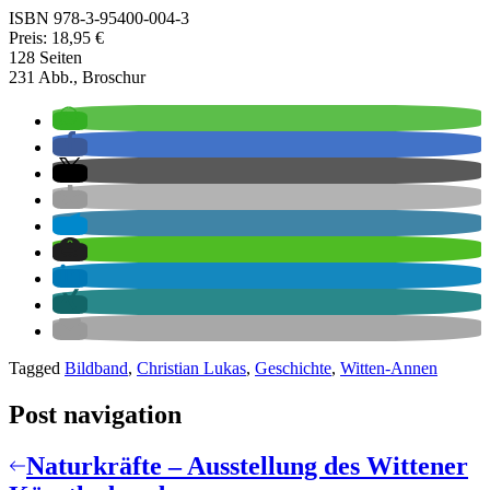
ISBN 978-3-95400-004-3
Preis: 18,95 €
128 Seiten
231 Abb., Broschur
Tagged
Bildband
,
Christian Lukas
,
Geschichte
,
Witten-Annen
Post navigation
Naturkräfte – Ausstellung des Wittener