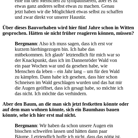
eine mit den Menschen zu sympathisieren, aber es ist
etwas ganz anderes selbst etwas zu machen. Genau
jetzt haben wir die Möglichkeit etwas selbst zu schaffen
und zwar direkt vor unserer Haustür.
Über dieses Bauvorhaben wird hier fünf Jahre schon in Witten
gesprochen. Hätten sie nicht früher reagieren können, müssen?
Bergmann
: Also ich muss sagen, dass ich erst vor
kurzem hierhingezogen bin. Ich habe das
mitbekommen. Ich glaub‘ letztendlich für mich war so
der Knackpunkt, dass ich im Dannenröder Wald von
ein paar Wochen war und da gesehen habe, wie
Menschen da leben – ein Jahr lang – um für den Wald
zu kämpfen. Dann habe ich gesehen, dass hier schon
Schneisen im Wald geschlagen wurden und das hat mir
die Augen geöffnet, dass ich gesagt habe, so möchte ich
das nicht. Ich möchte das verhindern.
Aber den Baum, an die man sich jetzt festketten könnte oder
auf dem man wohnen könnte, sich ein Baumhaus bauen
könnte, sehe ich hier erst mal nicht.
Bergmann
: Wir haben da schon unsere Augen ein
bisschen schweifen lassen und hätten dann paar
Bäume. Letztendlich hoffe ich nicht, dass das nötig ist,