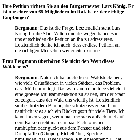
Ihre Petition richten Sie an den Bürgermeister Lars König. Er
ist nur einer von 65 Mitgliedern im Rat. Ist er der richtige
Empfänger?
Bergmann
: Das ist die Frage. Letztendlich steht Lars
König für die Stadt Witten und deswegen haben wir
uns entschieden die Petition an ihn zu adressieren.
Letztendlich denke ich auch, dass er diese Petition an
die richtigen Menschen weiterleiten könnte.
Frau Bergmann überhören Sie nicht den Wert dieses
Wäldchens?
Bergmann
: Natürlich hat auch dieses Waldstückchen,
wie viele Grünflächen in vielen Städten, das Problem,
dass Müll darin liegt. Das wäre auch eine Idee vielleicht
eine größere Müllsammelaktion zu starten, um der Stadt
zu zeigen, dass der Wald uns wichtig ist. Letztendlich
sind es trotzdem Bäume, die schützenswert sind und
natürlich ist es auch ein Rückzugsort für viele Tiere. Ich
kann Ihnen sagen, wenn man morgens aufsteht und auf
dem Balkon sieht man ein paar Eichhörnchen
rumhüpfen oder guckt aus dem Fenster und sieht
Dompfaffen (Gimpel), Eichelhäher, Spechte
rumfliegen, das ist sehr schön. Ein Anwohner z.B. hat