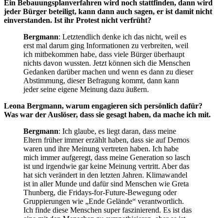
Ein Bebauungsplanverfahren wird noch stattfinden, dann wird
jeder Bürger beteiligt, kann dann auch sagen, er ist damit nicht
einverstanden. Ist ihr Protest nicht verfrüht?
Bergmann
: Letztendlich denke ich das nicht, weil es
erst mal darum ging Informationen zu verbreiten, weil
ich mitbekommen habe, dass viele Bürger überhaupt
nichts davon wussten. Jetzt können sich die Menschen
Gedanken darüber machen und wenn es dann zu dieser
Abstimmung, dieser Befragung kommt, dann kann
jeder seine eigene Meinung dazu äußern.
Leona Bergmann, warum engagieren sich persönlich dafür?
Was war der Auslöser, dass sie gesagt haben, da mache ich mit.
Bergmann
: Ich glaube, es liegt daran, dass meine
Eltern früher immer erzählt haben, dass sie auf Demos
waren und ihre Meinung vertreten haben. Ich habe
mich immer aufgeregt, dass meine Generation so lasch
ist und irgendwie gar keine Meinung vertritt. Aber das
hat sich verändert in den letzten Jahren. Klimawandel
ist in aller Munde und dafür sind Menschen wie Greta
Thunberg, die Fridays-for-Future-Bewegung oder
Gruppierungen wie „Ende Gelände“ verantwortlich.
Ich finde diese Menschen super faszinierend. Es ist das