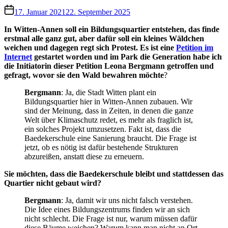
17. Januar 2021
22. September 2025
In Witten-Annen soll ein Bildungsquartier entstehen, das finde
erstmal alle ganz gut, aber dafür soll ein kleines Wäldchen
weichen und dagegen regt sich Protest. Es ist eine
Petition im
Internet
gestartet worden und im Park die Generation habe ich
die Initiatorin dieser Petition Leona Bergmann getroffen und
gefragt, wovor sie den Wald bewahren möchte
?
Bergmann
: Ja, die Stadt Witten plant ein
Bildungsquartier hier in Witten-Annen zubauen. Wir
sind der Meinung, dass in Zeiten, in denen die ganze
Welt über Klimaschutz redet, es mehr als fraglich ist,
ein solches Projekt umzusetzen. Fakt ist, dass die
Baedekerschule eine Sanierung braucht. Die Frage ist
jetzt, ob es nötig ist dafür bestehende Strukturen
abzureißen, anstatt diese zu erneuern.
Sie möchten, dass die Baedekerschule bleibt und stattdessen das
Quartier nicht gebaut wird?
Bergmann
: Ja, damit wir uns nicht falsch verstehen.
Die Idee eines Bildungszentrums finden wir an sich
nicht schlecht. Die Frage ist nur, warum müssen dafür
diese Bäume weichen? Warum kann man nicht an Ort