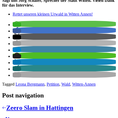
Sagt uns Jörg Schäfer, Sprecher der Stadt Witten. Vielen Dank
für das Interview.
Rettet unseren kleinen Urwald in Witten Annen!
Tagged
Leona Bergmann
,
Petition
,
Wald
,
Witten-Annen
Post navigation
Zeero Slam in Hattingen