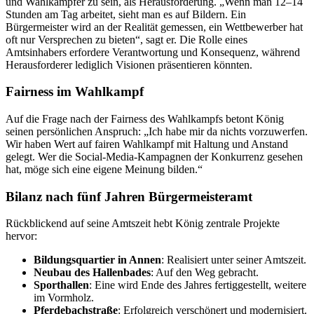
und Wahlkämpfer zu sein, als Herausforderung. „Wenn man 12–14
Stunden am Tag arbeitet, sieht man es auf Bildern. Ein
Bürgermeister wird an der Realität gemessen, ein Wettbewerber hat
oft nur Versprechen zu bieten“, sagt er. Die Rolle eines
Amtsinhabers erfordere Verantwortung und Konsequenz, während
Herausforderer lediglich Visionen präsentieren könnten.
Fairness im Wahlkampf
Auf die Frage nach der Fairness des Wahlkampfs betont König
seinen persönlichen Anspruch: „Ich habe mir da nichts vorzuwerfen.
Wir haben Wert auf fairen Wahlkampf mit Haltung und Anstand
gelegt. Wer die Social-Media-Kampagnen der Konkurrenz gesehen
hat, möge sich eine eigene Meinung bilden.“
Bilanz nach fünf Jahren Bürgermeisteramt
Rückblickend auf seine Amtszeit hebt König zentrale Projekte
hervor:
Bildungsquartier in Annen
: Realisiert unter seiner Amtszeit.
Neubau des Hallenbades
: Auf den Weg gebracht.
Sporthallen
: Eine wird Ende des Jahres fertiggestellt, weitere
im Vormholz.
Pferdebachstraße
: Erfolgreich verschönert und modernisiert.